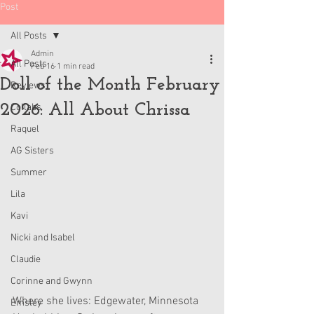
Post
All Posts
Admin
All Posts
Feb 16
1 min read
Doll of the Month February
Reviews
2026: All About Chrissa
Collabs
Raquel
AG Sisters
Summer
Lila
Kavi
Nicki and Isabel
Claudie
Corinne and Gwynn
Where she lives: Edgewater, Minnesota
Emsley