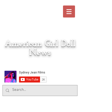
American Girl Doll
News