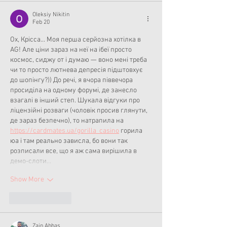
Oleksiy Nikitin
Feb 20
Ох, Крісса... Моя перша серйозна хотілка в 
AG! Але ціни зараз на неї на ібеї просто 
космос, сиджу от і думаю — воно мені треба 
чи то просто лютнева депресія підштовхує 
до шопінгу?)) До речі, я вчора піввечора 
просиділа на одному форумі, де занесло 
взагалі в інший степ. Шукала відгуки про 
ліцензійні розваги (чоловік просив глянути, 
де зараз безпечно), то натрапила на 
https://cardmates.ua/gorilla_casino
 горила 
юа і там реально зависла, бо вони так 
розписали все, що я аж сама вирішила в 
демо-слоти…
Show More
Like
Reply
Zain Abbas