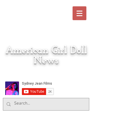
American Girl Doll
News