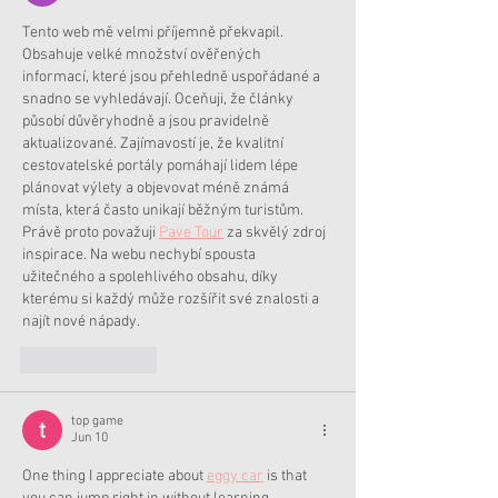
Tento web mě velmi příjemně překvapil. 
Obsahuje velké množství ověřených 
informací, které jsou přehledně uspořádané a 
snadno se vyhledávají. Oceňuji, že články 
působí důvěryhodně a jsou pravidelně 
aktualizované. Zajímavostí je, že kvalitní 
cestovatelské portály pomáhají lidem lépe 
plánovat výlety a objevovat méně známá 
místa, která často unikají běžným turistům. 
Právě proto považuji 
Pave Tour
 za skvělý zdroj 
inspirace. Na webu nechybí spousta 
užitečného a spolehlivého obsahu, díky 
kterému si každý může rozšířit své znalosti a 
najít nové nápady.
Like
Reply
top game
Jun 10
One thing I appreciate about 
eggy car
 is that 