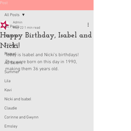
Post
All Posts
Admin
All Posts
May 22
1 min read
Happy Birthday, Isabel and
Reviews
Nicki!
Collabs
Raquel
Today is Isabel and Nicki's birthdays! 
They were born on this day in 1990, 
AG Sisters
making them 36 years old. 
Summer
Lila
Kavi
Nicki and Isabel
Claudie
Corinne and Gwynn
Emsley