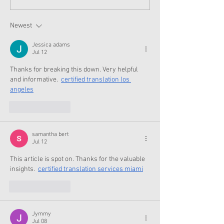
Moroney Collab Outfits
Musical in Suga
and Accessories Available
Texas This Octo
Now
Newest
Jessica adams
Jul 12
Thanks for breaking this down. Very helpful 
and informative.  
certified translation los 
angeles
Like
Reply
samantha bert
Jul 12
This article is spot on. Thanks for the valuable 
insights.  
certified translation services miami
Like
Reply
Jymmy
Jul 08